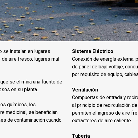
 se instalan en lugares
Sistema Eléctrico
o de aire fresco, lugares mal
Conexión de energía externa, pa
de panel de bajo voltaje, cond
por requisito de equipo, cabl
ue se elimina una fuente de
osos en su planta.
Ventilación
Compuertas de entrada y recir
tos químicos, los
al principio de recirculación d
re medicinal, se benefician
permiten el ingreso de aire fr
ones de contaminación cuando
extractores de aire caliente.
Tubería