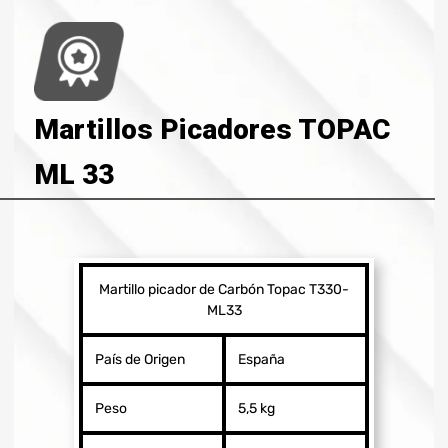
Martillos Picadores TOPAC
ML 33
Martillo picador de Carbón Topac T330-
ML33
País de Origen
España
Peso
5,5 kg