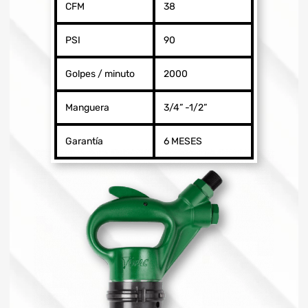
CFM
38
PSI
90
Golpes / minuto
2000
Manguera
3/4” -1/2”
Garantía
6 MESES