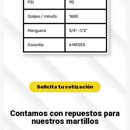
PSI
90
Golpes / minuto
1650
Manguera
3/4” -1/2”
Garantía
6 MESES
Solicita tu cotización
Contamos con repuestos para
nuestros martillos