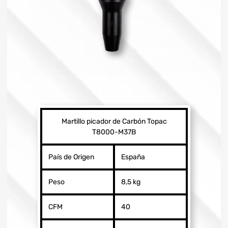
Martillo picador de Carbón Topac
T8000-M37B
País de Origen
España
Peso
8,5 kg
CFM
40